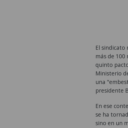
El sindicato
más de 100 mi
quinto pacto
Ministerio d
una "embesti
presidente 
En ese conte
se ha tornad
sino en un m