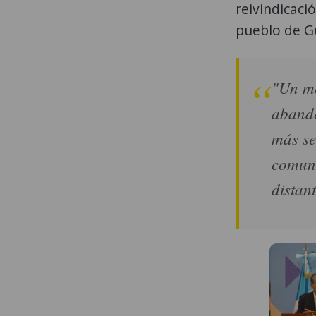
reivindicació
pueblo de G
"Un mo
abande
más se
comuni
distan