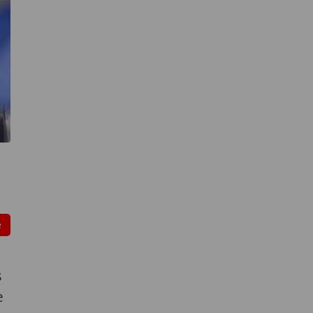
e
s
e