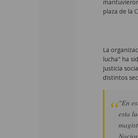
mantuvieron
plaza de la 
La organizac
lucha" ha si
justicia soci
distintos se
"En es
esta l
magis
Nacion