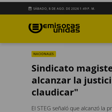
SÁBADO, 8 DE AGO. DE 2026 1:49 P. M.
NACIONALES
Sindicato magister
alcanzar la justic
claudicar"
El STEG señaló que alcanzó la p