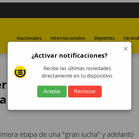
Nacionales
Internacionales
Deportes
Faránd
×
¿Activar notificaciones?
Recibe las últimas novedades
directamente en tu dispositivo.
ial: "Las batallas por
Aceptar
Rechazar
ia social continúan sin
rimera etapa de una "gran lucha" y adelantó