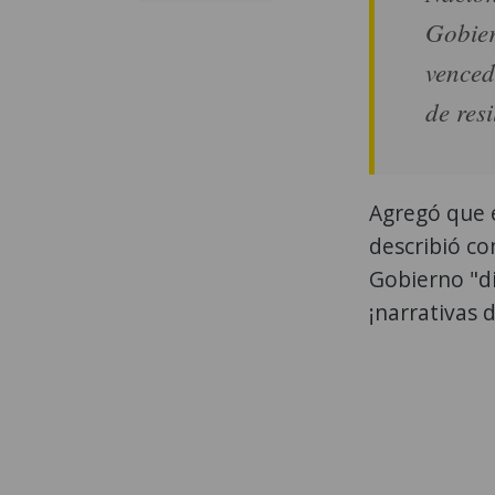
Gobier
vencedo
de res
Agregó que 
describió co
Gobierno "di
¡narrativas 