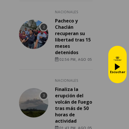
NACIONALES
Pacheco y
Chaclán
recuperan su
libertad tras 15
meses
detenidos
02:56 PM, AGO 05
Escuchar
NACIONALES
Finaliza la
erupción del
volcán de Fuego
tras más de 50
horas de
actividad
01:43 PM, AGO 05