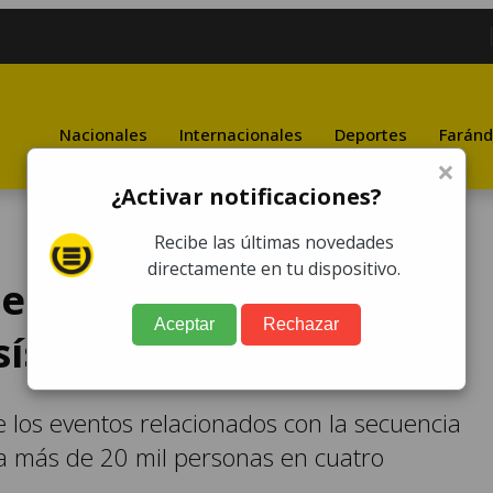
Nacionales
Internacionales
Deportes
Faránd
×
¿Activar notificaciones?
Recibe las últimas novedades
directamente en tu dispositivo.
emergencias por la
Aceptar
Rechazar
sísmica
 los eventos relacionados con la secuencia
 a más de 20 mil personas en cuatro