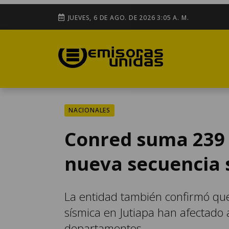
JUEVES, 6 DE AGO. DE 2026 3:05 A. M.
NACIONALES
Conred suma 239 
nueva secuencia 
La entidad también confirmó que
sísmica en Jutiapa han afectado
departamentos.