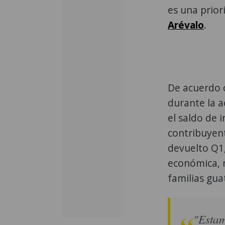
es una prior
Arévalo
.
De acuerdo 
durante la 
el saldo de 
contribuyent
devuelto Q1,
económica, m
familias gua
"Estam