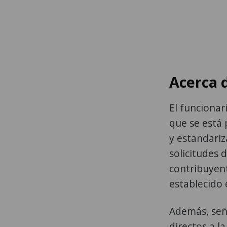
Acerca 
El funcionar
que se está
y estandariz
solicitudes 
contribuyent
establecido 
Además, señ
directos a l