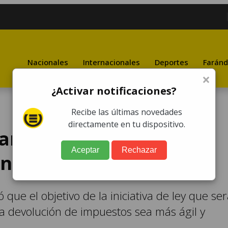
Nacionales
Internacionales
Deportes
Faránd
×
¿Activar notificaciones?
Recibe las últimas novedades
directamente en tu dispositivo.
tará propuesta para
Aceptar
Rechazar
ón de impuestos
 que el objetivo de la iniciativa de ley que se
a devolución de impuestos sea más ágil y