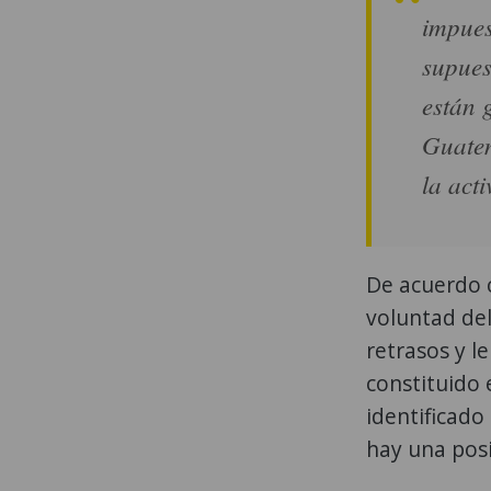
impues
supues
están 
Guatem
la act
De acuerdo 
voluntad del
retrasos y l
constituido 
identificado
hay una posi