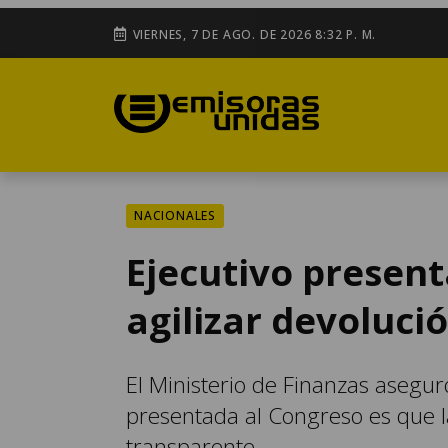
VIERNES, 7 DE AGO. DE 2026 8:32 P. M.
NACIONALES
Ejecutivo presen
agilizar devoluci
El Ministerio de Finanzas aseguró
presentada al Congreso es que l
transparente.