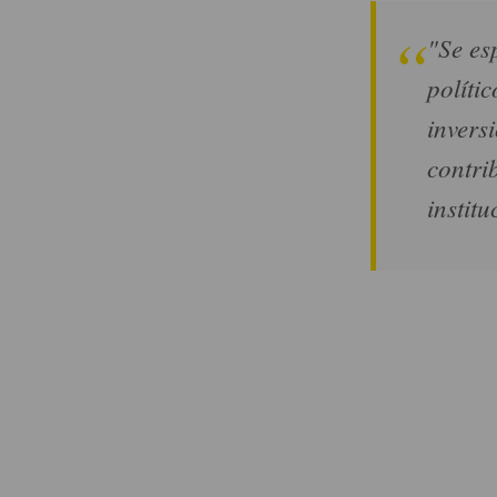
"Se es
políti
invers
contrib
institu