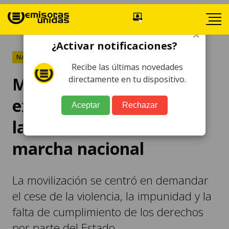
×
¿Activar notificaciones?
NACIONALES
Recibe las últimas novedades
Mujeres guatemaltecas
directamente en tu dispositivo.
exigen justicia y el fin de
Aceptar
Rechazar
la violencia en una
marcha nacional
La movilización se centró en demandar
el cese de la violencia, la impunidad y la
falta de cumplimiento de los derechos
por parte del Estado.