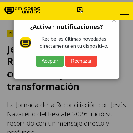
×
¿Activar notificaciones?
NACIONALES
Recibe las últimas novedades
Jesús Nazareno del
directamente en tu dispositivo.
Rescate invita a la
Aceptar
Rechazar
conversión y
transformación
La Jornada de la Reconciliación con Jesús
Nazareno del Rescate 2026 inició su
recorrido con un mensaje directo y
profundo.