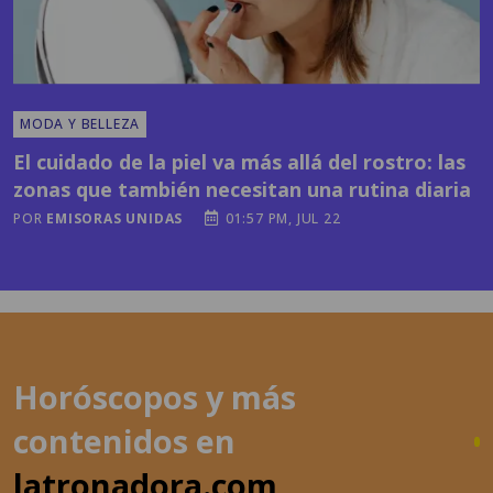
MODA Y BELLEZA
El cuidado de la piel va más allá del rostro: las
zonas que también necesitan una rutina diaria
POR
EMISORAS UNIDAS
01:57 PM, JUL 22
Horóscopos y más
contenidos en
latronadora.com