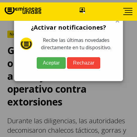
×
¿Activar notificaciones?
NACIONALES
Recibe las últimas novedades
Golpe al crimen
directamente en tu dispositivo.
organizado: capturas,
Aceptar
Rechazar
armas y evidencias tras
operativo contra
extorsiones
Durante las diligencias, las autoridades
decomisaron chalecos tácticos, gorras y