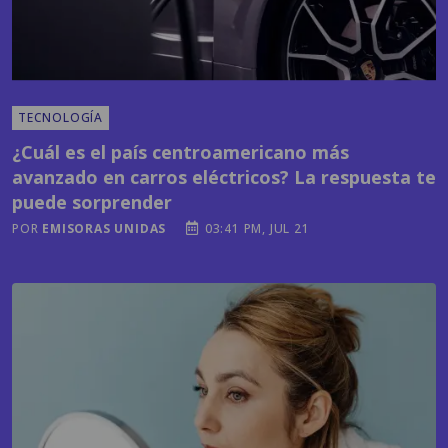
TECNOLOGÍA
¿Cuál es el país centroamericano más
avanzado en carros eléctricos? La respuesta te
puede sorprender
POR
EMISORAS UNIDAS
03:41 PM, JUL 21