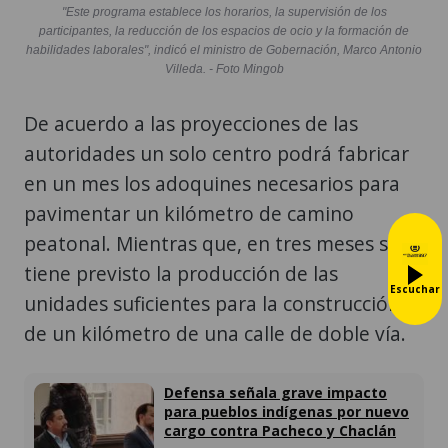
"Este programa establece los horarios, la supervisión de los
participantes, la reducción de los espacios de ocio y la formación de
habilidades laborales", indicó el ministro de Gobernación, Marco Antonio
Villeda. - Foto Mingob
De acuerdo a las proyecciones de las
autoridades un solo centro podrá fabricar
en un mes los adoquines necesarios para
pavimentar un kilómetro de camino
peatonal. Mientras que, en tres meses se
tiene previsto la producción de las
Escuchar
unidades suficientes para la construcción
de un kilómetro de una calle de doble vía.
Defensa señala grave impacto
para pueblos indígenas por nuevo
cargo contra Pacheco y Chaclán