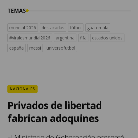
TEMAS
mundial 2026
destacadas
fútbol
guatemala
#viralesmundial2026
argentina
fifa
estados unidos
españa
messi
universofutbol
NACIONALES
Privados de libertad
fabrican adoquines
El Ministerio de Gobernación presentó