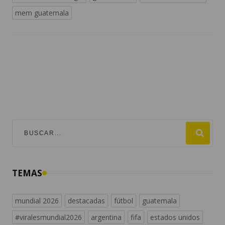
mem guatemala
TEMAS
mundial 2026
destacadas
fútbol
guatemala
#viralesmundial2026
argentina
fifa
estados unidos
españa
messi
universofutbol