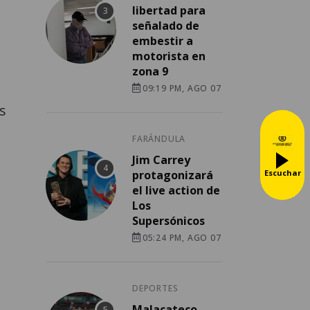
libertad para
señalado de
embestir a
motorista en
zona 9
09:19 PM, AGO 07
s
FARÁNDULA
Jim Carrey
Escuchar
protagonizará
el live action de
Los
Supersónicos
05:24 PM, AGO 07
DEPORTES
Malacateco