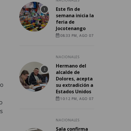
NACIONALES
Este fin de
semana inicia la
feria de
Jocotenango
08:33 PM, AGO 07
NACIONALES
Hermano del
alcalde de
Dolores, acepta
mo
su extradición a
Estados Unidos
10:12 PM, AGO 07
o
s
NACIONALES
Sala confirma