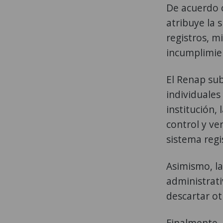
De acuerdo c
atribuye la 
registros, m
incumplimie
El Renap su
individuales
institución,
control y ver
sistema regis
Asimismo, la
administrati
descartar ot
Finalmente, 