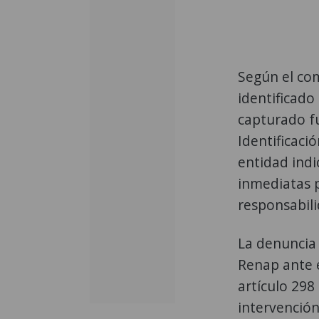
Según el com
identificado
capturado f
Identificaci
entidad indi
inmediatas p
responsabili
La denuncia 
Renap ante e
artículo 298
intervención