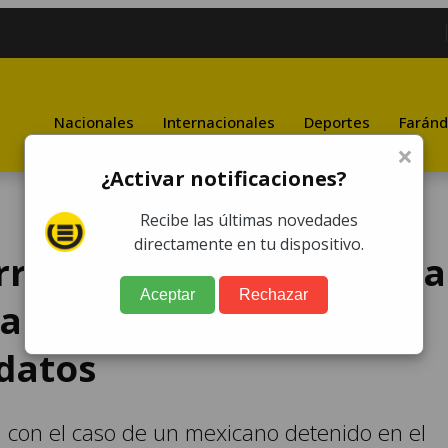
Nacionales
Internacionales
Deportes
Faránd
×
¿Activar notificaciones?
Recibe las últimas novedades
directamente en tu dispositivo.
rregularidades y reporta
Aceptar
Rechazar
jadores por presunta
datos
a con el caso de un mexicano detenido en el