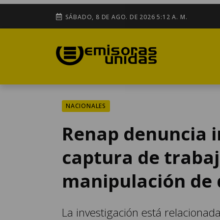
SÁBADO, 8 DE AGO. DE 2026 5:12 A. M.
NACIONALES
Renap denuncia i
captura de traba
manipulación de 
La investigación está relacionad