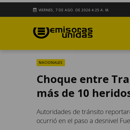
VIERNES, 7 DE AGO. DE 2026 4:25 A. M.
NACIONALES
Choque entre Tra
más de 10 herido
Autoridades de tránsito reporta
ocurrió en el paso a desnivel Fu