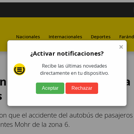
Nacionales
Internacionales
Deportes
Faránd
×
¿Activar notificaciones?
Recibe las últimas novedades
directamente en tu dispositivo.
nsurbano y camión deja
Aceptar
Rechazar
s
ron que el accidente del autobús de pasajeros
entes Mohr de la zona 6.