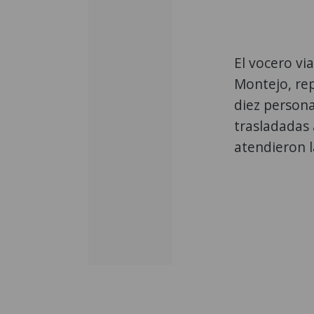
El vocero vi
Montejo, re
diez persona
trasladadas 
atendieron 