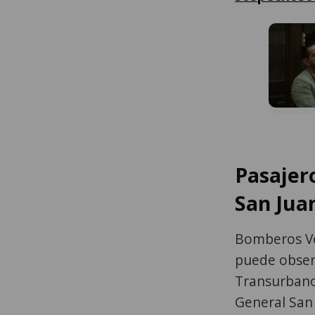
Pasajer
San Jua
Bomberos Vo
puede observ
Transurbano
General San 