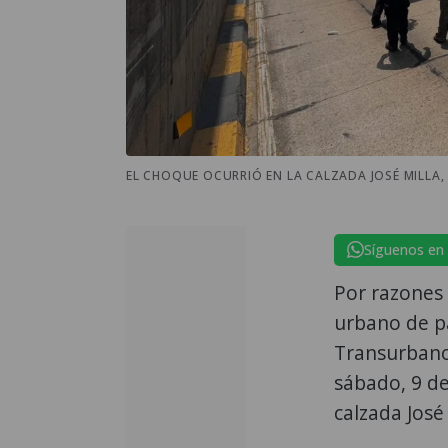
EL CHOQUE OCURRIÓ EN LA CALZADA JOSÉ MILLA
Síguenos en
Por razones
urbano de pa
Transurbano,
sábado, 9 de
calzada José 