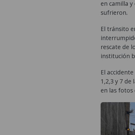
en camilla y
sufrieron.
El tránsito 
interrumpido
rescate de l
institución 
El accidente
1,2,3 y 7 de
en las fotos 