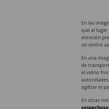
En las imág
que al luga
atención pre
un centro as
En una image
de transpor
el vidrio fr
autoridades 
agilizar el p
En otras not
sospechoso 