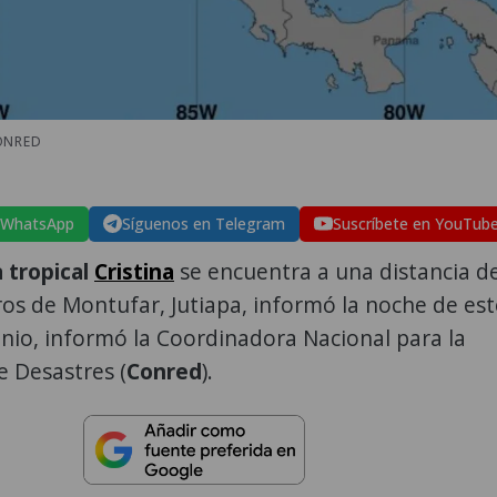
ONRED
 WhatsApp
Síguenos en Telegram
Suscríbete en YouTub
 tropical
Cristina
se encuentra a una distancia d
os de Montufar, Jutiapa, informó la noche de est
unio, informó la Coordinadora Nacional para la
 Desastres (
Conred
).