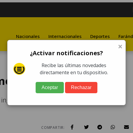
Nacionales
Internacionales
Deportes
Faránd
×
¿Activar notificaciones?
Recibe las últimas novedades
directamente en tu dispositivo.
menta tropical Cristina
Aceptar
Rechazar
ngrese al territorio nacional, la tormenta
COMPARTIR: