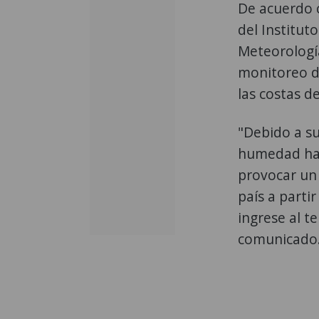
De acuerdo c
del Institut
Meteorología
monitoreo de
las costas d
"Debido a su
humedad haci
provocar un 
país a parti
ingrese al t
comunicado