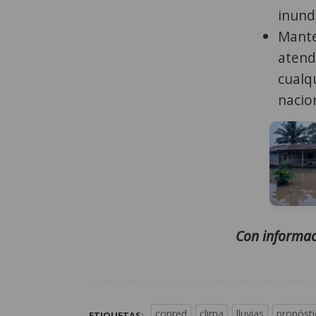
inund
Mante
atend
cualq
nacio
Con informac
conred
clima
lluvias
pronósti
ETIQUETAS: