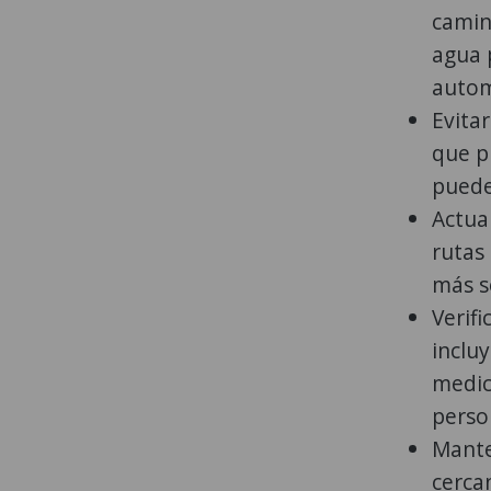
camin
agua 
autom
Evita
que p
puede
Actual
rutas
más s
Verifi
inclu
medic
perso
Mante
cercan