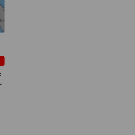
e
e
e