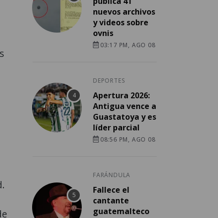
publica 41
nuevos archivos
y videos sobre
ovnis
03:17 PM, AGO 08
s
DEPORTES
Apertura 2026:
Antigua vence a
Guastatoya y es
líder parcial
08:56 PM, AGO 08
FARÁNDULA
d.
Fallece el
cantante
guatemalteco
de