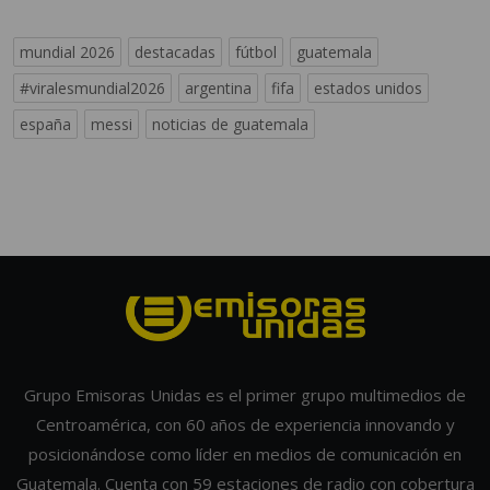
mundial 2026
destacadas
fútbol
guatemala
#viralesmundial2026
argentina
fifa
estados unidos
españa
messi
noticias de guatemala
Grupo Emisoras Unidas es el primer grupo multimedios de
Centroamérica, con 60 años de experiencia innovando y
posicionándose como líder en medios de comunicación en
Guatemala. Cuenta con 59 estaciones de radio con cobertura