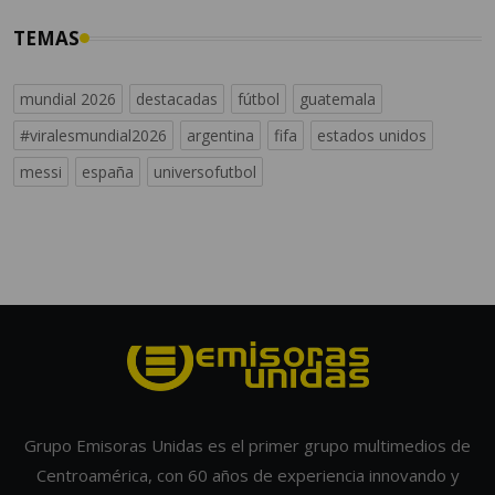
TEMAS
mundial 2026
destacadas
fútbol
guatemala
#viralesmundial2026
argentina
fifa
estados unidos
messi
españa
universofutbol
Grupo Emisoras Unidas es el primer grupo multimedios de
Centroamérica, con 60 años de experiencia innovando y