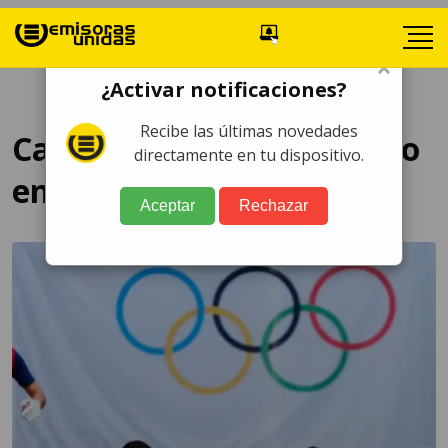
×
¿Activar notificaciones?
Recibe las últimas novedades
Candidatas al oro olímpico
directamente en tu dispositivo.
en el futbol
Aceptar
Rechazar