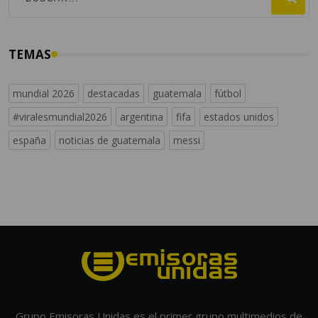
TEMAS
mundial 2026
destacadas
guatemala
fútbol
#viralesmundial2026
argentina
fifa
estados unidos
españa
noticias de guatemala
messi
Grupo Emisoras Unidas es el primer grupo multimedios de