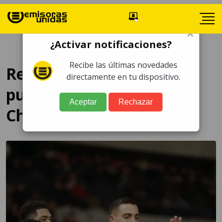
×
¿Activar notificaciones?
Recibe las últimas novedades
Real Madrid con
directamente en tu dispositivo.
puntuación perfecta en
Aceptar
Rechazar
Champions League