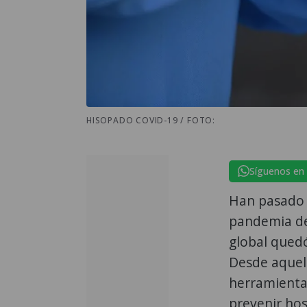
HISOPADO COVID-19 / FOTO:
Síguenos en
Han pasado 
pandemia d
global quedó
Desde aquel 
herramienta 
prevenir hos