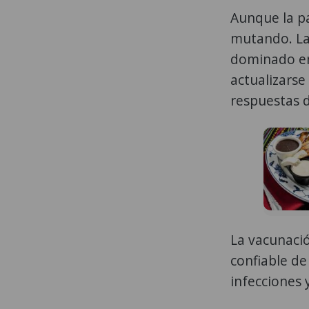
Aunque la pa
mutando. Las
dominado en 
actualizars
respuestas d
La vacunació
confiable de
infecciones 