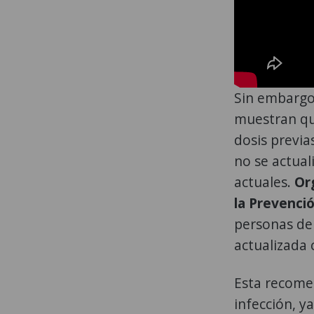
Sin embargo,
muestran qu
dosis previa
no se actual
actuales.
Or
la Prevenci
personas de
actualizada 
Esta recomen
infección, y