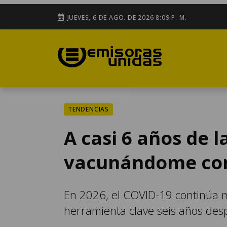
JUEVES, 6 DE AGO. DE 2026 8:09 P. M.
TENDENCIAS
A casi 6 años de 
vacunándome con
En 2026, el COVID-19 continúa 
herramienta clave seis años des