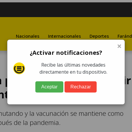
Nacionales
Internacionales
Deportes
Faránd
×
¿Activar notificaciones?
Recibe las últimas novedades
directamente en tu dispositivo.
la pandemia ¿Debo seguir
Aceptar
Rechazar
tra el COVID-19?
mutando y la vacunación se mantiene como
pués de la pandemia.