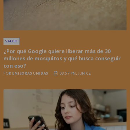
SALUD
¿Por qué Google quiere liberar más de 30
millones de mosquitos y qué busca conseguir
con eso?
POR
EMISORAS UNIDAS
03:57 PM, JUN 02