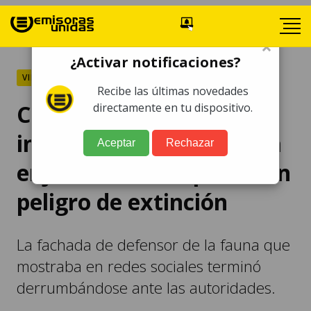
×
¿Activar notificaciones?
VIRAL
Recibe las últimas novedades
Capturan a famoso
directamente en tu dispositivo.
influencer que mantenía
Aceptar
Rechazar
enjauladas 30 especies en
peligro de extinción
La fachada de defensor de la fauna que
mostraba en redes sociales terminó
derrumbándose ante las autoridades.