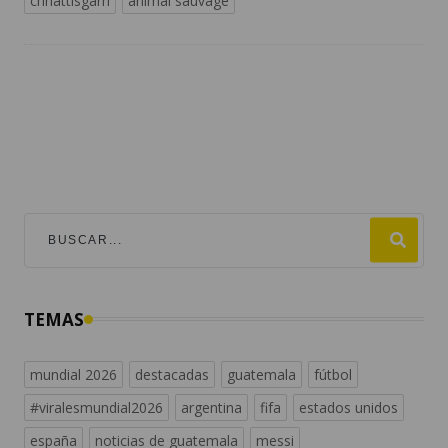
chhattisgarh
animal sauvage
TEMAS
mundial 2026
destacadas
guatemala
fútbol
#viralesmundial2026
argentina
fifa
estados unidos
españa
noticias de guatemala
messi