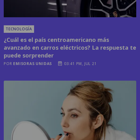
TECNOLOGÍA
¿Cuál es el país centroamericano más
avanzado en carros eléctricos? La respuesta te
puede sorprender
POR
EMISORAS UNIDAS
03:41 PM, JUL 21