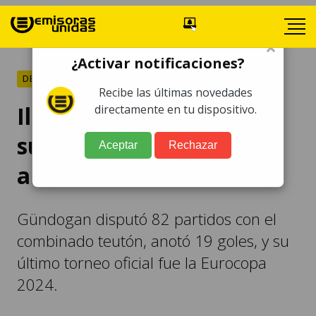
×
¿Activar notificaciones?
DEPORTES
Recibe las últimas novedades
Ilkay Gündogan anuncia
directamente en tu dispositivo.
su retiro de la selección
Aceptar
Rechazar
alemana
Gündogan disputó 82 partidos con el
combinado teutón, anotó 19 goles, y su
último torneo oficial fue la Eurocopa
2024.