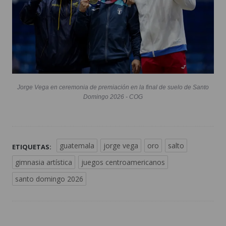
Jorge Vega en ceremonia de premiación en la final de suelo de Santo
Domingo 2026 - COG
guatemala
jorge vega
oro
salto
ETIQUETAS:
gimnasia artística
juegos centroamericanos
santo domingo 2026