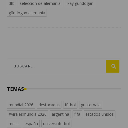
dfb
selección de alemania
ilkay gündogan
gündogan alemania
TEMAS
mundial 2026
destacadas
fútbol
guatemala
#viralesmundial2026
argentina
fifa
estados unidos
messi
españa
universofutbol