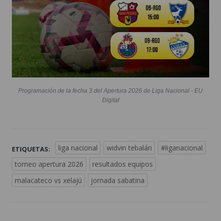
Programación de la fecha 3 del Apertura 2026 de Liga Nacional - EU
Digital
liga nacional
widvin tebalán
#liganacional
ETIQUETAS:
torneo apertura 2026
resultados equipos
malacateco vs xelajú
jornada sabatina