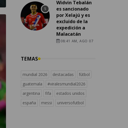
Widvin Tebalán
es sancionado
por Xelajú y es
excluido de la
expedición a
Malacatán
08:41 AM, AGO 07
TEMAS
mundial 2026
destacadas
fútbol
guatemala
#viralesmundial2026
argentina
fifa
estados unidos
españa
messi
universofutbol