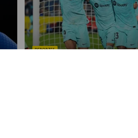
DEPORTES
a
Barcelona cierra la primera
vuelta de La Liga como tercero
POR OSCAR CORONADO
04:42 PM, JAN 04