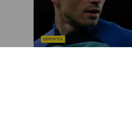
DEPORTES
Supercopa de España: Pedri, l
novedad en el entreno del
Barcelona
POR OSCAR CORONADO
12:27 PM, JAN 08