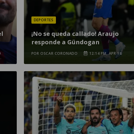
DEPORTES
el
¡No se queda callado! Araujo
responde a Gündogan
9
POR OSCAR CORONADO
12:14 PM, APR 18