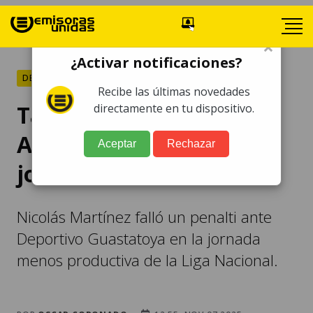
×
¿Activar notificaciones?
DEPORTES
Recibe las últimas novedades
Tabla de goleadores del
directamente en tu dispositivo.
Apertura 2025 tras 18
Aceptar
Rechazar
jornadas
Nicolás Martínez falló un penalti ante
Deportivo Guastatoya en la jornada
menos productiva de la Liga Nacional.