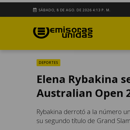
SÁBADO, 8 DE AGO. DE 2026 4:13 P. M.
DEPORTES
Elena Rybakina s
Australian Open 
Rybakina derrotó a la número un
su segundo título de Grand Slam