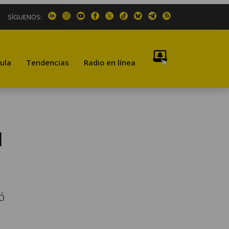
SÍGUENOS:
ula
Tendencias
Radio en línea
l
ó