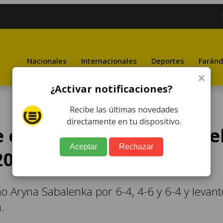
Nacionales
Internacionales
Deportes
Faránd
×
¿Activar notificaciones?
Recibe las últimas novedades
directamente en tu dispositivo.
e consagra campeona de
Aceptar
Rechazar
2026
o Aryna Sabalenka por 6-4, 4-6 y 6-4 y levant
.