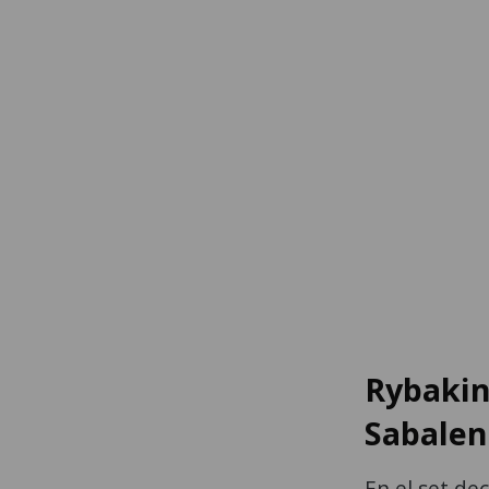
Rybakin
Sabale
En el set dec