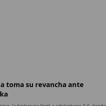
a toma su revancha ante
nka
isivo, la bielorrusa llegó a adelantarse 3-0, dando