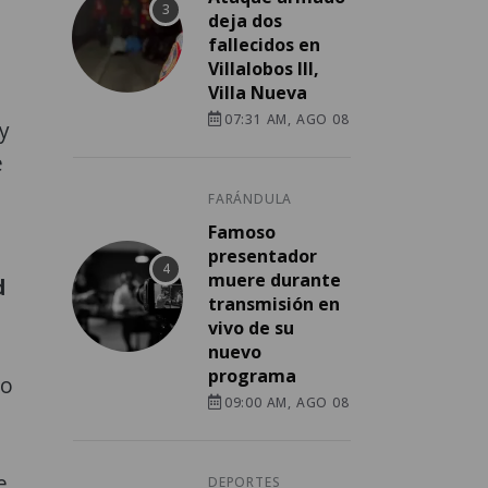
deja dos
fallecidos en
Villalobos III,
Villa Nueva
07:31 AM, AGO 08
y
e
FARÁNDULA
Famoso
presentador
muere durante
d
transmisión en
vivo de su
nuevo
programa
mo
09:00 AM, AGO 08
e
DEPORTES