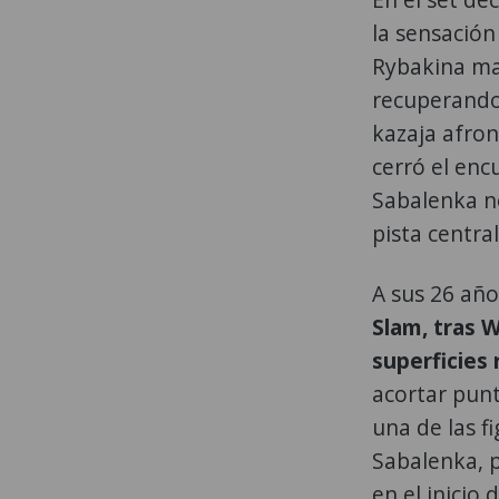
la sensación
Rybakina man
recuperando 
kazaja afron
cerró el en
Sabalenka no
pista centra
A sus 26 año
Slam, tras 
superficies 
acortar punt
una de las f
Sabalenka, p
en el inicio