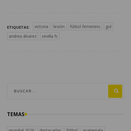
victoria
lesión
fútbol femenino
gol
ETIQUETAS:
andrea álvarez
sevilla fc
TEMAS
mundial 2026
destacadas
fútbol
guatemala