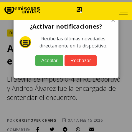
×
¿Activar notificaciones?
DEPORTES
Recibe las últimas novedades
Andrea Álvarez anota en
directamente en tu dispositivo.
el triunfo del Sevilla
Aceptar
Rechazar
El Sevilla se impuso 0-4 al RC Deportivo
y Andrea Álvarez fue la encargada de
sentenciar el encuentro.
POR
CHRISTOPER CHANG
07:47, FEB 15 2026
COMPARTIR: