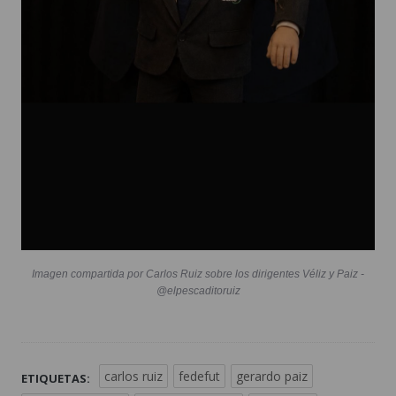
Imagen compartida por Carlos Ruiz sobre los dirigentes Véliz y Paiz -
@elpescaditoruiz
carlos ruiz
fedefut
gerardo paiz
ETIQUETAS: