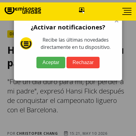
×
¿Activar notificaciones?
DEPORTES
Recibe las últimas novedades
Hansi Flick recuerda a su
directamente en tu dispositivo.
padre tras ganar LaLiga
Aceptar
Rechazar
"Fue un día duro para mí, por perder a
mi padre", expresó Hansi Flick después
de conquistar el campeonato liguero
con el Barcelona.
POR
CHRISTOPER CHANG
15:21, MAY 10 2026