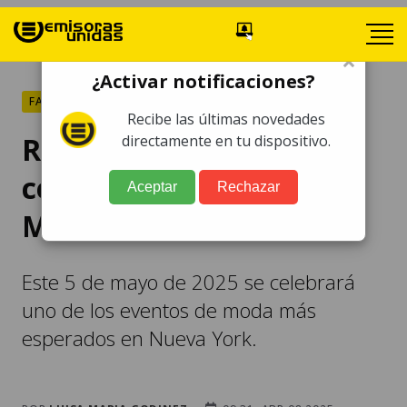
×
¿Activar notificaciones?
FARÁNDULA
Recibe las últimas novedades
Revelan lista de
directamente en tu dispositivo.
celebridades invitadas al
Aceptar
Rechazar
Met Gala 2025
Este 5 de mayo de 2025 se celebrará
uno de los eventos de moda más
esperados en Nueva York.