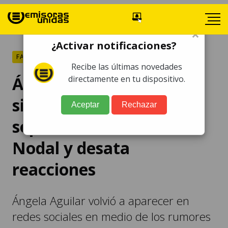
×
¿Activar notificaciones?
FARÁNDULA
Recibe las últimas novedades
Ángela Aguilar rompe el
directamente en tu dispositivo.
silencio tras rumores de
Aceptar
Rechazar
separación con Christian
Nodal y desata
reacciones
Ángela Aguilar volvió a aparecer en
redes sociales en medio de los rumores