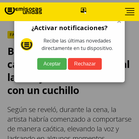
×
¿Activar notificaciones?
FARÁNDULA
Recibe las últimas novedades
Britney Spears desata
directamente en tu dispositivo.
caos en un restaurante al
Aceptar
Rechazar
ladrar y asustar a todos
con un cuchillo
Según se reveló, durante la cena, la
artista habría comenzado a comportarse
de manera caótica, elevando la voz y
ladrando en algunos momentos.