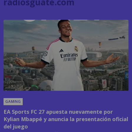
GAMING
EA Sports FC 27 apuesta nuevamente por
Kylian Mbappé y anuncia la presentación oficial
del juego
POR
SANDY SANDOVAL
09:24 AM, JUL 22