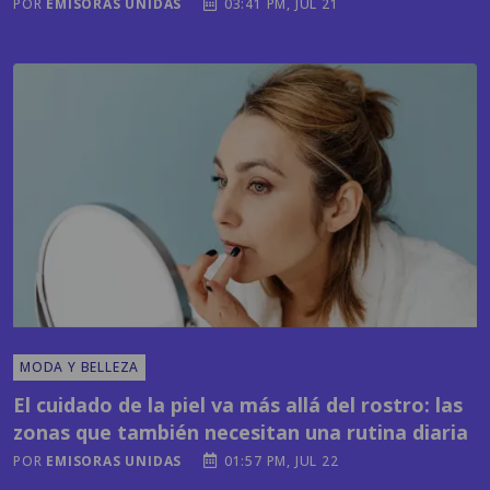
MODA Y BELLEZA
El cuidado de la piel va más allá del rostro: las
zonas que también necesitan una rutina diaria
POR
EMISORAS UNIDAS
01:57 PM, JUL 22