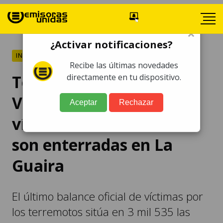
×
¿Activar notificaciones?
INTERNACIONALES
Recibe las últimas novedades
Terremotos en
directamente en tu dispositivo.
Venezuela: Cientos de
Aceptar
Rechazar
víctimas sin identificar
son enterradas en La
Guaira
El último balance oficial de víctimas por
los terremotos sitúa en 3 mil 535 las