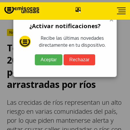
×
¿Activar notificaciones?
NACIONALES
Recibe las últimas novedades
Temporada de lluvias
directamente en tu dispositivo.
2025: al menos 30
Aceptar
Rechazar
personas han fallecido
arrastradas por ríos
Las crecidas de ríos representan un alto
riesgo en varias comunidades del país,
por lo que piden mantenerse alerta y
evitar cruzar calles inundadas o ríos con