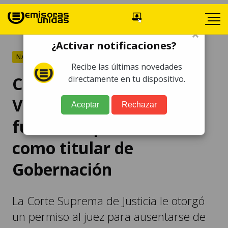
×
¿Activar notificaciones?
NACIONALES
Recibe las últimas novedades
CSJ autoriza a Marco
directamente en tu dispositivo.
Villeda retirarse de
Aceptar
Rechazar
funciones para asumir
como titular de
Gobernación
La Corte Suprema de Justicia le otorgó
un permiso al juez para ausentarse de