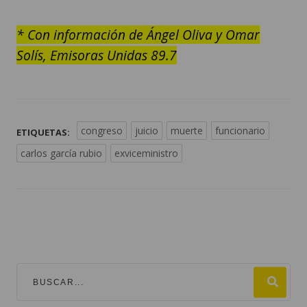
* Con información de Ángel Oliva y Omar
Solís, Emisoras Unidas 89.7
congreso
juicio
muerte
funcionario
ETIQUETAS:
carlos garcía rubio
exviceministro