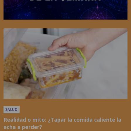
SALUD
Realidad o mito: ¿Tapar la comida caliente la
echa a perder?
POR
EMISORAS UNIDAS
01:19 PM, JUL 22