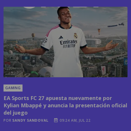
GAMING
EA Sports FC 27 apuesta nuevamente por
Kylian Mbappé y anuncia la presentación oficial
del juego
POR
SANDY SANDOVAL
09:24 AM, JUL 22