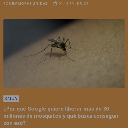
SALUD
¿Por qué Google quiere liberar más de 30
millones de mosquitos y qué busca conseguir
con eso?
POR
EMISORAS UNIDAS
03:57 PM, JUN 02