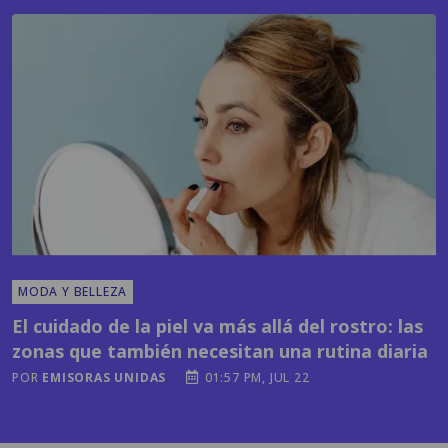
MODA Y BELLEZA
El cuidado de la piel va más allá del rostro: las
zonas que también necesitan una rutina diaria
POR
EMISORAS UNIDAS
01:57 PM, JUL 22