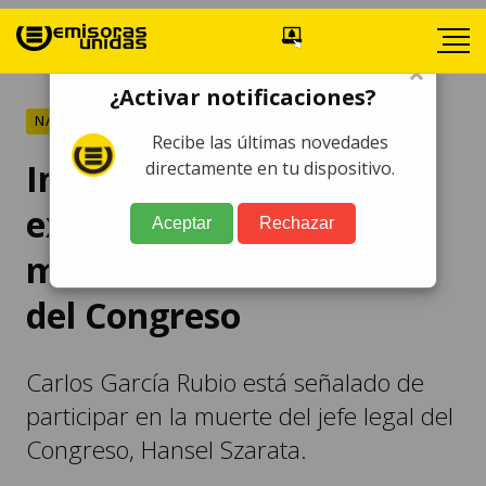
×
¿Activar notificaciones?
NACIONALES
Recibe las últimas novedades
Inicia juicio de
directamente en tu dispositivo.
exviceministro por
Aceptar
Rechazar
muerte de funcionario
del Congreso
Carlos García Rubio está señalado de
participar en la muerte del jefe legal del
Congreso, Hansel Szarata.