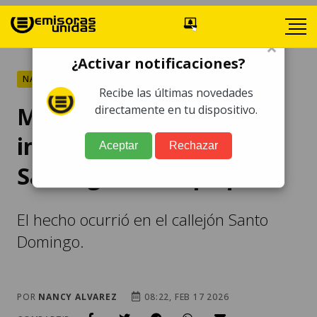
×
¿Activar notificaciones?
NACIONALES
Recibe las últimas novedades
Mujer fallece tras
directamente en tu dispositivo.
incendio en vivienda en
Aceptar
Rechazar
Santiago Sacatepéquez
El hecho ocurrió en el callejón Santo
Domingo.
POR
NANCY ALVAREZ
08:22, FEB 17 2026