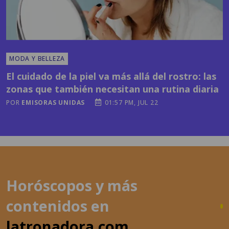
MODA Y BELLEZA
El cuidado de la piel va más allá del rostro: las
zonas que también necesitan una rutina diaria
POR
EMISORAS UNIDAS
01:57 PM, JUL 22
Horóscopos y más
contenidos en
latronadora.com