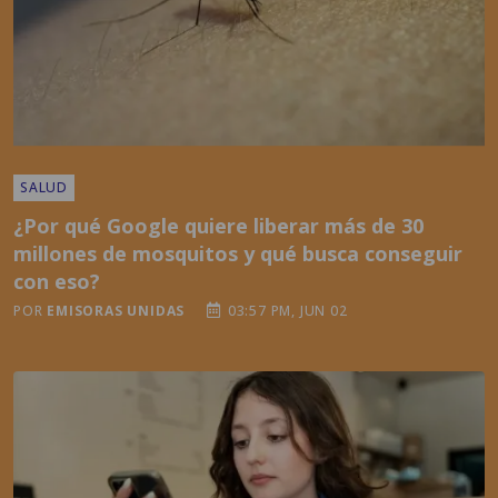
SALUD
¿Por qué Google quiere liberar más de 30
millones de mosquitos y qué busca conseguir
con eso?
POR
EMISORAS UNIDAS
03:57 PM, JUN 02