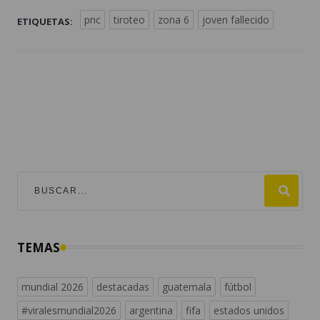
pnc
tiroteo
zona 6
joven fallecido
ETIQUETAS:
TEMAS
mundial 2026
destacadas
guatemala
fútbol
#viralesmundial2026
argentina
fifa
estados unidos
españa
noticias de guatemala
messi