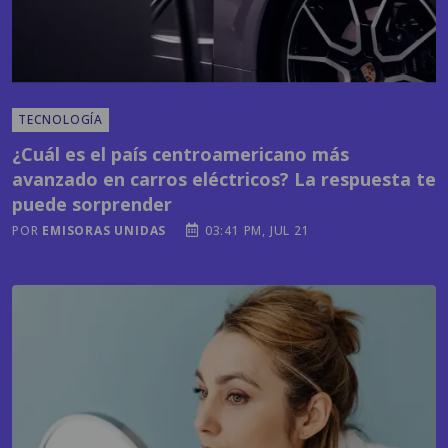
TECNOLOGÍA
¿Cuál es el país centroamericano más
avanzado en carros eléctricos? La respuesta te
puede sorprender
POR
EMISORAS UNIDAS
03:41 PM, JUL 21