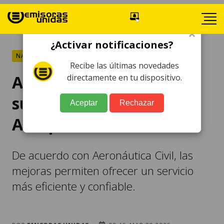
×
¿Activar notificaciones?
NACIONALES
Recibe las últimas novedades
Anuncian mejora del
directamente en tu dispositivo.
suministro eléctrico en
Aceptar
Rechazar
Aeropuerto La Aurora
De acuerdo con Aeronáutica Civil, las
mejoras permiten ofrecer un servicio
más eficiente y confiable.