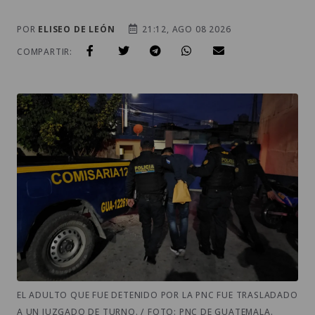
POR
ELISEO DE LEÓN
21:12, AGO 08 2026
COMPARTIR:
EL ADULTO QUE FUE DETENIDO POR LA PNC FUE TRASLADADO
A UN JUZGADO DE TURNO. / FOTO: PNC DE GUATEMALA.