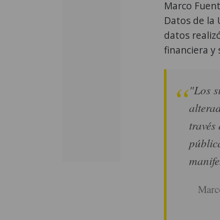
Marco Fuent
Datos de la 
datos realiz
financiera y
"Los s
altera
través
públic
manife
Marco