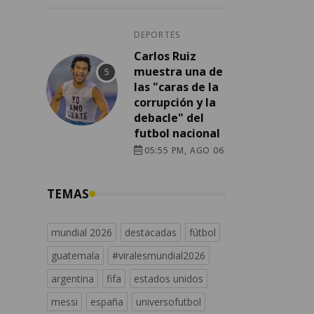
DEPORTES
Carlos Ruiz
muestra una de
las "caras de la
corrupción y la
debacle" del
futbol nacional
05:55 PM, AGO 06
TEMAS
mundial 2026
destacadas
fútbol
guatemala
#viralesmundial2026
argentina
fifa
estados unidos
messi
españa
universofutbol