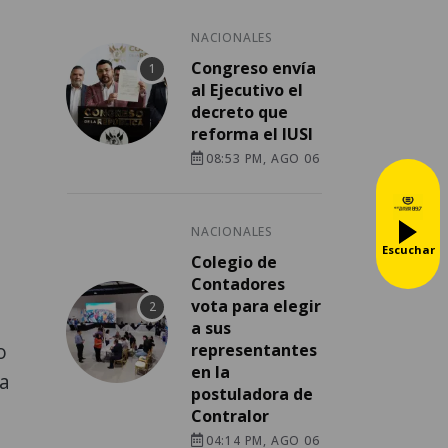
NACIONALES
Congreso envía
al Ejecutivo el
decreto que
reforma el IUSI
08:53 PM, AGO 06
NACIONALES
Escuchar
Colegio de
Contadores
vota para elegir
a sus
o
representantes
en la
ra
postuladora de
Contralor
04:14 PM, AGO 06