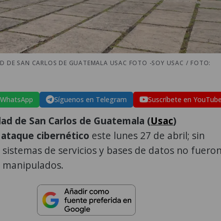
AD DE SAN CARLOS DE GUATEMALA USAC FOTO -SOY USAC / FOTO:
 WhatsApp
Síguenos en Telegram
Suscríbete en YouTub
ad de San Carlos de Guatemala (
Usac
)
n
ataque cibernético
este lunes 27 de abril; sin
sistemas de servicios y bases de datos no fuero
ni manipulados.