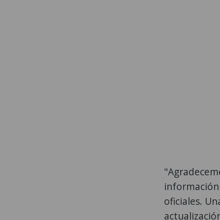
"Agradecemo
información
oficiales. U
actualización