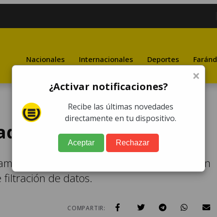
Nacionales
Internacionales
Deportes
Faránd
×
¿Activar notificaciones?
Recibe las últimas novedades
directamente en tu dispositivo.
aque cibernético
Aceptar
Rechazar
ambién analiza la información que circula en
 filtración de datos.
COMPARTIR: