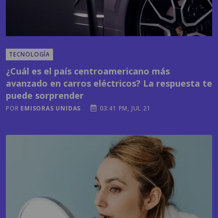
TECNOLOGÍA
¿Cuál es el país centroamericano más
avanzado en carros eléctricos? La respuesta te
puede sorprender
POR
EMISORAS UNIDAS
03:41 PM, JUL 21