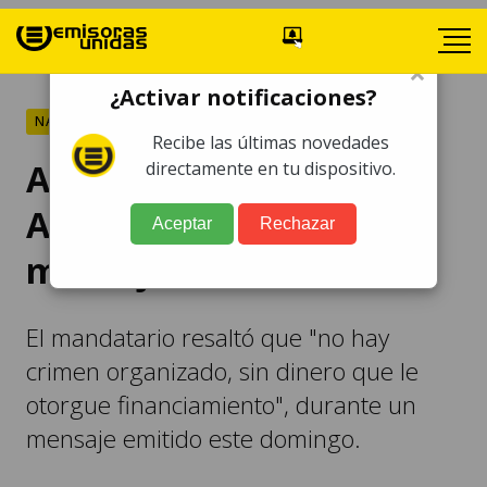
×
¿Activar notificaciones?
NACIONALES
Recibe las últimas novedades
Arévalo destaca la Ley
directamente en tu dispositivo.
Antilavado en un breve
Aceptar
Rechazar
mensaje a la nación
El mandatario resaltó que "no hay
crimen organizado, sin dinero que le
otorgue financiamiento", durante un
mensaje emitido este domingo.