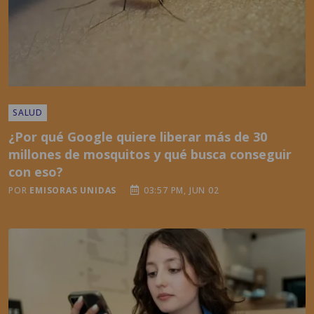
SALUD
¿Por qué Google quiere liberar más de 30
millones de mosquitos y qué busca conseguir
con eso?
POR
EMISORAS UNIDAS
03:57 PM, JUN 02