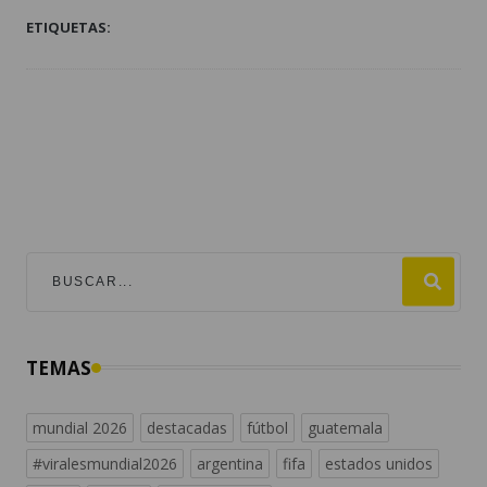
ETIQUETAS:
TEMAS
mundial 2026
destacadas
fútbol
guatemala
#viralesmundial2026
argentina
fifa
estados unidos
messi
españa
universofutbol