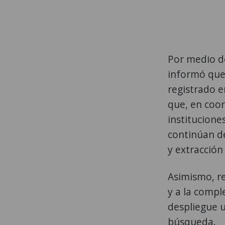
Por medio d
informó que 
registrado 
que, en coor
institucione
continúan d
y extracción
Asimismo, re
y a la compl
despliegue u
búsqueda.