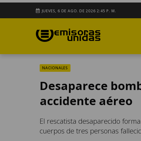
JUEVES, 6 DE AGO. DE 2026 2:45 P. M.
NACIONALES
Desaparece bomb
accidente aéreo
El rescatista desaparecido forma
cuerpos de tres personas falleci