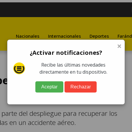
Nacionales
Internacionales
Deportes
Faránd
×
¿Activar notificaciones?
Recibe las últimas novedades
directamente en tu dispositivo.
ero en operativos por
Aceptar
Rechazar
 parte del despliegue para recuperar los
das en un accidente aéreo.