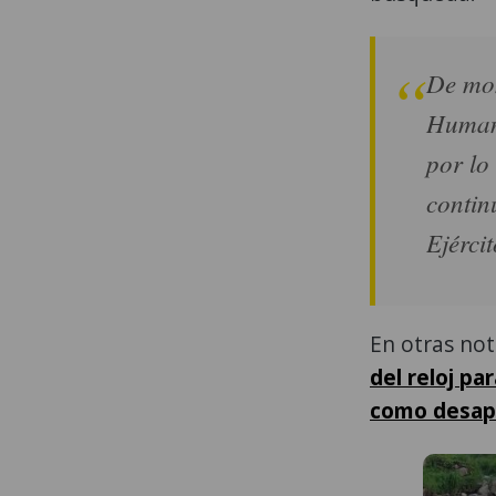
De mom
Humani
por lo
contin
Ejérci
En otras not
del reloj pa
como desapar