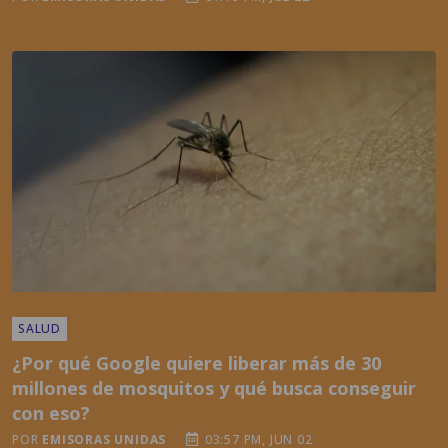
SALUD
¿Por qué Google quiere liberar más de 30
millones de mosquitos y qué busca conseguir
con eso?
POR
EMISORAS UNIDAS
03:57 PM, JUN 02