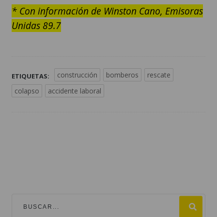
* Con información de Winston Cano, Emisoras
Unidas 89.7
construcción
bomberos
rescate
ETIQUETAS:
colapso
accidente laboral
TEMAS