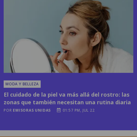
MODA Y BELLEZA
El cuidado de la piel va más allá del rostro: las
zonas que también necesitan una rutina diaria
POR
EMISORAS UNIDAS
01:57 PM, JUL 22