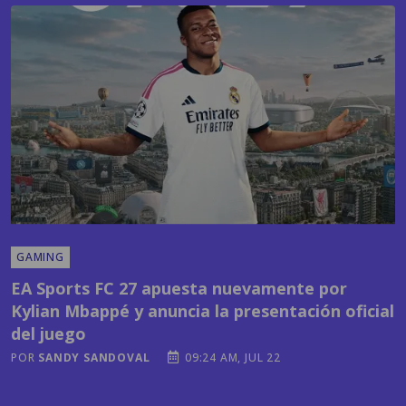
GAMING
EA Sports FC 27 apuesta nuevamente por
Kylian Mbappé y anuncia la presentación oficial
del juego
POR
SANDY SANDOVAL
09:24 AM, JUL 22