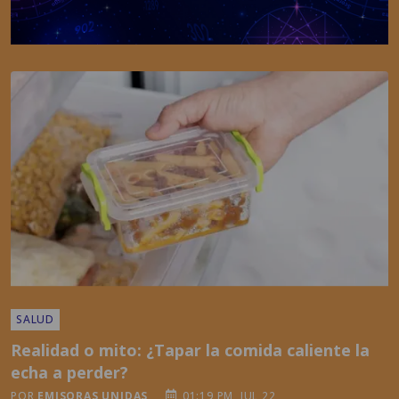
SALUD
Realidad o mito: ¿Tapar la comida caliente la
echa a perder?
POR
EMISORAS UNIDAS
01:19 PM, JUL 22