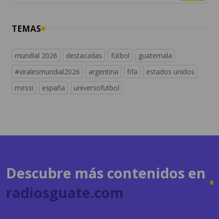
mundial 2026
destacadas
fútbol
guatemala
#viralesmundial2026
argentina
fifa
estados unidos
messi
españa
universofutbol
Descubre más contenidos en
radiosguate.com