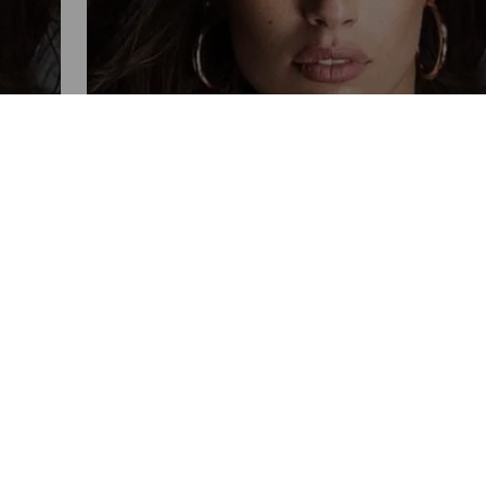
FARÁNDULA
e
La sensual fotografía de la
modelo Ashley Graham tras
haber tenido a su primer bebé
POR RUSLIN HERRERA
08:50 AM, MAR 05