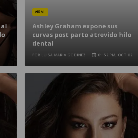
VIRAL
 al
Ashley Graham expone sus
do
curvas post parto atrevido hilo
dental
POR LUISA MARIA GODINEZ
01:52 PM, OCT 02