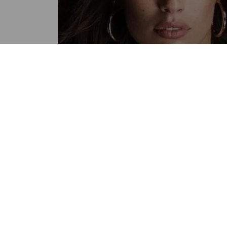
VIRAL
Ashley Graham juega a las
“camisetas mojadas” y expon
sus bubis sin importarle las
críticas
POR SANDY SANDOVAL
04:56 PM, AUG 14