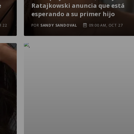
e
Ratajkowski anuncia que está
esperando a su primer hijo
R 22
POR
SANDY SANDOVAL
09:00 AM, OCT 27