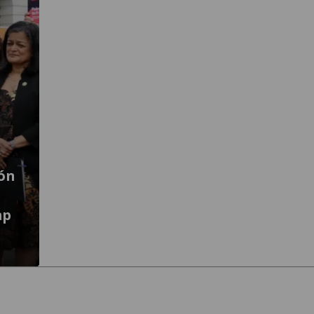
ón
mp