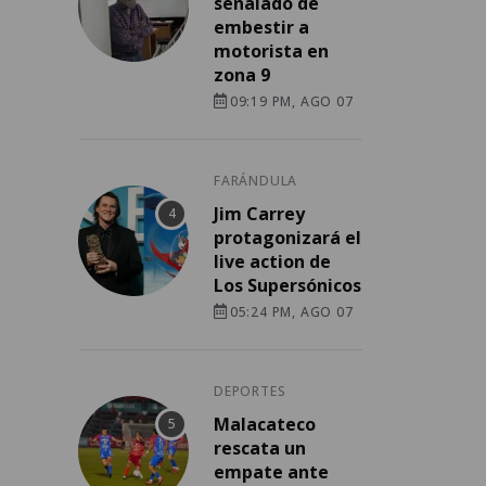
señalado de
embestir a
motorista en
zona 9
09:19 PM, AGO 07
FARÁNDULA
Jim Carrey
protagonizará el
live action de
Los Supersónicos
05:24 PM, AGO 07
DEPORTES
Malacateco
rescata un
empate ante