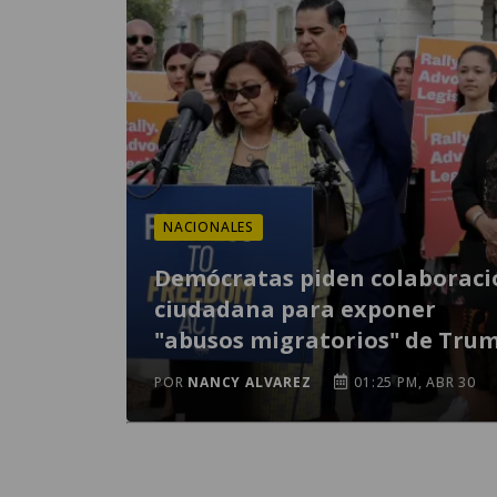
NACIONALES
Demócratas piden colaboraci
ciudadana para exponer
"abusos migratorios" de Tru
POR
NANCY ALVAREZ
01:25 PM, ABR 30