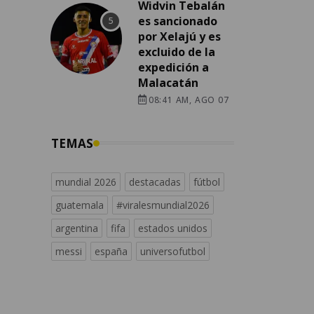
Widvin Tebalán
es sancionado
por Xelajú y es
excluido de la
expedición a
Malacatán
08:41 AM, AGO 07
TEMAS
mundial 2026
destacadas
fútbol
guatemala
#viralesmundial2026
argentina
fifa
estados unidos
messi
españa
universofutbol