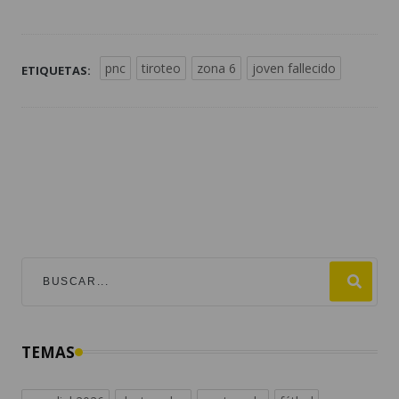
pnc
tiroteo
zona 6
joven fallecido
ETIQUETAS:
TEMAS
mundial 2026
destacadas
guatemala
fútbol
#viralesmundial2026
argentina
fifa
estados unidos