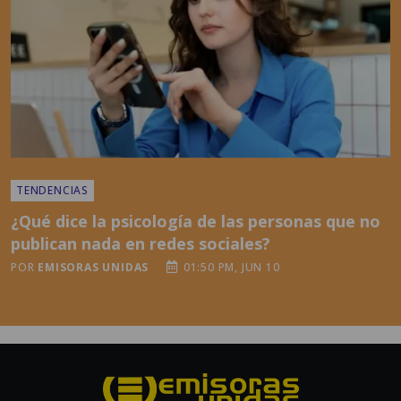
TENDENCIAS
¿Qué dice la psicología de las personas que no
publican nada en redes sociales?
POR
EMISORAS UNIDAS
01:50 PM, JUN 10