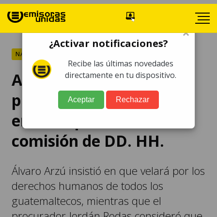
×
¿Activar notificaciones?
NACIONALES
Recibe las últimas novedades
Arzú y Rodas se
directamente en tu dispositivo.
pronuncian sobre carta
Aceptar
Rechazar
enviada por Moto a
comisión de DD. HH.
Álvaro Arzú insistió en que velará por los
derechos humanos de todos los
guatemaltecos, mientras que el
procurador Jordán Rodas consideró que