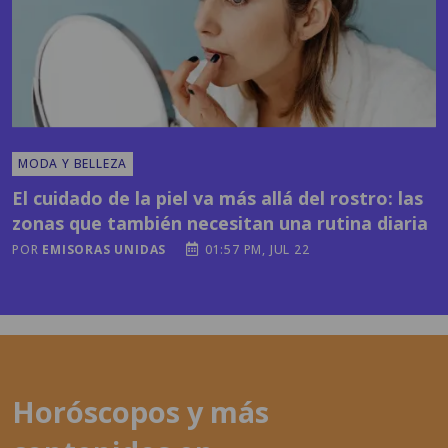
MODA Y BELLEZA
El cuidado de la piel va más allá del rostro: las
zonas que también necesitan una rutina diaria
POR
EMISORAS UNIDAS
01:57 PM, JUL 22
Horóscopos y más
contenidos en
latronadora.com