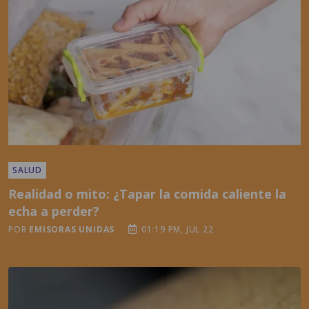
SALUD
Realidad o mito: ¿Tapar la comida caliente la
echa a perder?
POR
EMISORAS UNIDAS
01:19 PM, JUL 22