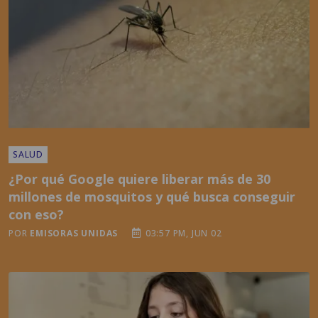
SALUD
¿Por qué Google quiere liberar más de 30
millones de mosquitos y qué busca conseguir
con eso?
POR
EMISORAS UNIDAS
03:57 PM, JUN 02