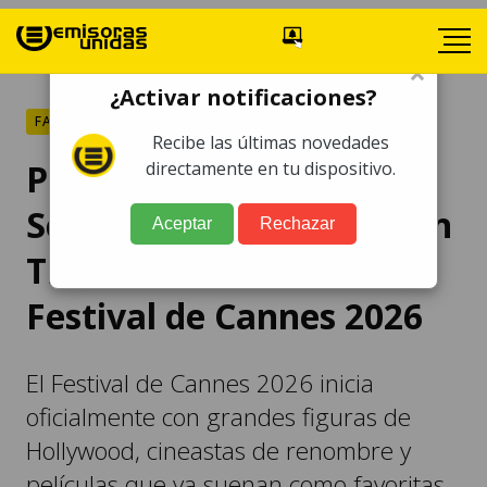
×
¿Activar notificaciones?
FARÁNDULA
Recibe las últimas novedades
Pedro Almodóvar,
directamente en tu dispositivo.
Scarlett Johansson y John
Aceptar
Rechazar
Travolta brillarán en el
Festival de Cannes 2026
El Festival de Cannes 2026 inicia
oficialmente con grandes figuras de
Hollywood, cineastas de renombre y
películas que ya suenan como favoritas