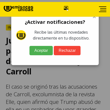
×
¿Activar notificaciones?
INTERNACIONALES
Recibe las últimas novedades
Juez ordena a Trump
directamente en tu dispositivo.
pagar 5 millones de
Aceptar
Rechazar
dólares a escritora Jean
Carroll
El caso se originó tras las acusaciones
de Carroll, excolumnista de la revista
Elle, quien afirmó que Trump abusó de
ella en un probador de unos grandes