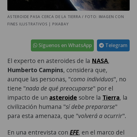
ASTEROIDE PASA CERCA DE LA TIERRA / FOTO: IMAGEN CON
FINES ILUSTRATIVOS | PIXABAY
Síguenos en WhatsApp
Telegram
El experto en asteroides de la
NASA
,
Humberto Campins
, considera que,
aunque las personas, "
como individuos
", no
tiene "
nada de qué preocuparse
" por el
impacto de un
asteroide
sobre la
Tierra
, la
civilización humana "
sí debe prepararse
"
para esta amenaza, que "
volverá a ocurrir
".
En una entrevista con
EFE
, en el marco del