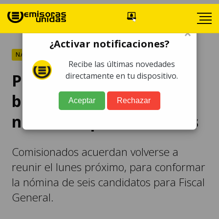
×
¿Activar notificaciones?
NACIONALES
Recibe las últimas novedades
Postuladora para MP
directamente en tu dispositivo.
buscará conformar
Aceptar
Rechazar
nómina el próximo lunes
Comisionados acuerdan volverse a
reunir el lunes próximo, para conformar
la nómina de seis candidatos para Fiscal
General.