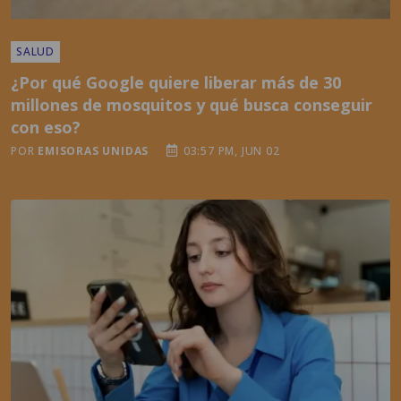
¿Por qué Google quiere liberar más de 30
millones de mosquitos y qué busca conseguir
con eso?
POR
EMISORAS UNIDAS
03:57 PM, JUN 02
TENDENCIAS