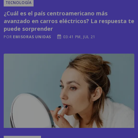
avanzado en carros eléctricos? La respuesta te
puede sorprender
POR
EMISORAS UNIDAS
03:41 PM, JUL 21
MODA Y BELLEZA
El cuidado de la piel va más allá del rostro: las