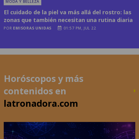
zonas que también necesitan una rutina diaria
POR
EMISORAS UNIDAS
01:57 PM, JUL 22
Horóscopos y más
contenidos en
latronadora.com