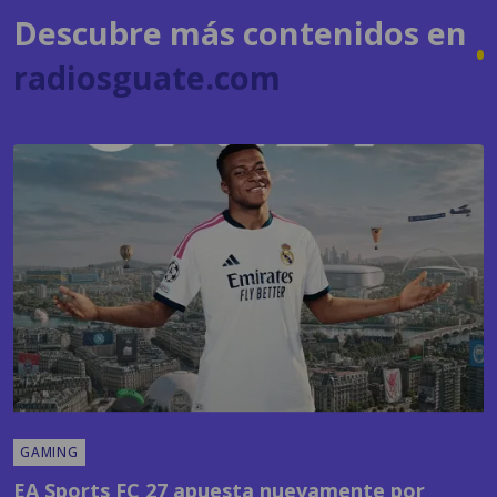
radiosguate.com
GAMING
EA Sports FC 27 apuesta nuevamente por
Kylian Mbappé y anuncia la presentación oficial
del juego