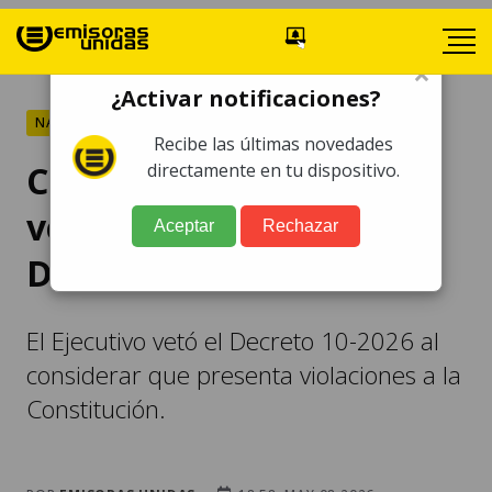
×
¿Activar notificaciones?
NACIONALES
Recibe las últimas novedades
Congreso conocerá el
directamente en tu dispositivo.
veto presidencial al
Aceptar
Rechazar
Decreto 10-2026
El Ejecutivo vetó el Decreto 10-2026 al
considerar que presenta violaciones a la
Constitución.