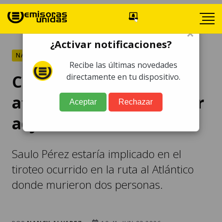
×
¿Activar notificaciones?
NACIONALES
Recibe las últimas novedades
Capturan a implicado en
directamente en tu dispositivo.
ataque contra exdirector
Aceptar
Rechazar
adjunto de la PNC
Saulo Pérez estaría implicado en el
tiroteo ocurrido en la ruta al Atlántico
donde murieron dos personas.