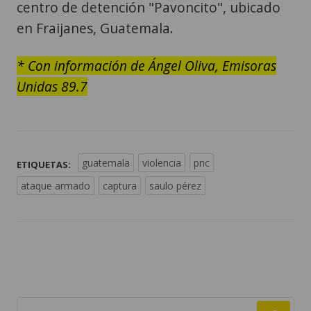
centro de detención "Pavoncito", ubicado
en Fraijanes, Guatemala.
* Con información de Ángel Oliva, Emisoras
Unidas 89.7
guatemala
violencia
pnc
ETIQUETAS:
ataque armado
captura
saulo pérez