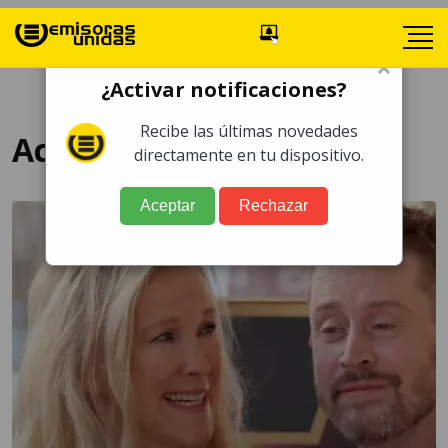
×
¿Activar notificaciones?
Recibe las últimas novedades
Actores de Hollywood
directamente en tu dispositivo.
Aceptar
Rechazar