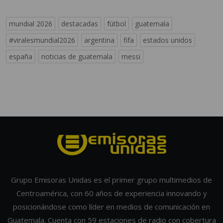
mundial 2026
destacadas
fútbol
guatemala
#viralesmundial2026
argentina
fifa
estados unidos
españa
noticias de guatemala
messi
Grupo Emisoras Unidas es el primer grupo multimedios de
Centroamérica, con 60 años de experiencia innovando y
posicionándose como líder en medios de comunicación en
Guatemala. Cuenta con 59 estaciones de radio con cobertura