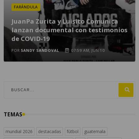
FARÁNDULA
JuanPa Zurita y Luisito Comunica
lanzan documental con testimonios
de COVID-19
POR
SANDY SANDOVAL
07:59 AM, JUN 10
TEMAS
mundial 2026
destacadas
fútbol
guatemala