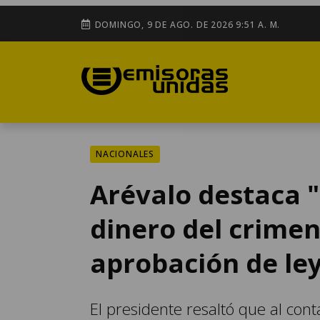
DOMINGO, 9 DE AGO. DE 2026 9:51 A. M.
NACIONALES
Arévalo destaca 
dinero del crimen
aprobación de le
El presidente resaltó que al con