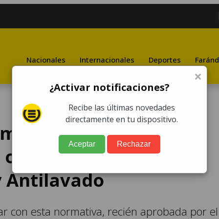
Nacionales
Internacionales
Deportes
Faránd
×
¿Activar notificaciones?
Recibe las últimas novedades
directamente en tu dispositivo.
"menos espacio para el
Aceptar
Rechazar
 organizado" tras
y Antilavado
tar con esta normativa, recién aprobada por el