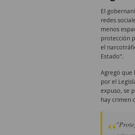
El gobernant
redes social
menos espac
protección p
el narcotráf
Estado".
Agregó que l
por el Legis
expuso, se 
hay crimen o
"Prote
crimen