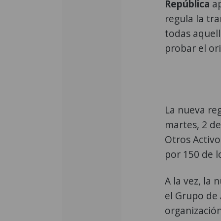
República
a
regula la tr
todas aquell
probar el or
La nueva re
martes, 2 d
Otros Activo
por 150 de 
A la vez, la
el Grupo de 
organización