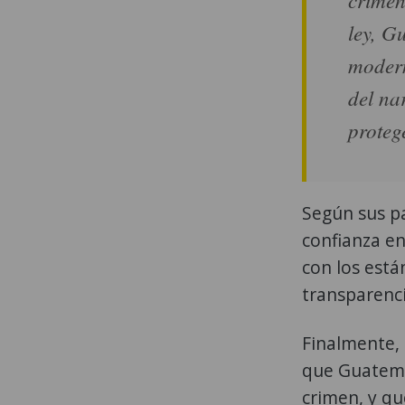
ley, G
modern
del na
proteg
Según sus pa
confianza en
con los está
transparenci
Finalmente,
que Guatemal
crimen, y q