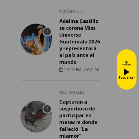
FARÁNDULA
Adelina Castillo
se corona Miss
Universe
Guatemala 2026
y representará
al país ante el
mundo
10:16 PM, AGO 08
Escuchar
NACIONALES
Capturan a
sospechoso de
participar en
masacre donde
falleció "La
miamor"