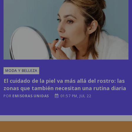
MODA Y BELLEZA
El cuidado de la piel va más allá del rostro: las
zonas que también necesitan una rutina diaria
POR
EMISORAS UNIDAS
01:57 PM, JUL 22
Horóscopos y más