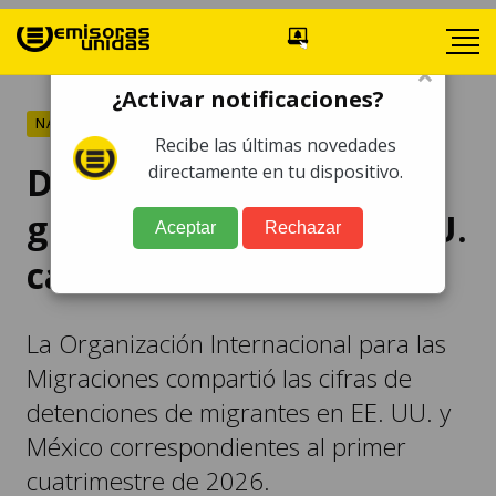
×
¿Activar notificaciones?
NACIONALES
Recibe las últimas novedades
Detenciones de
directamente en tu dispositivo.
guatemaltecos en EE. UU.
Aceptar
Rechazar
caen un 62% en 2026
La Organización Internacional para las
Migraciones compartió las cifras de
detenciones de migrantes en EE. UU. y
México correspondientes al primer
cuatrimestre de 2026.