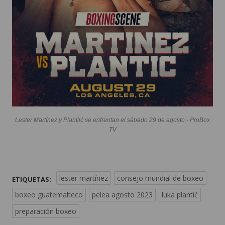
Lester Martínez y Plantiić se enfrentan el sábado 29 de agosto - ProBox
TV
lester martínez
consejo mundial de boxeo
ETIQUETAS:
boxeo guatemalteco
pelea agosto 2023
luka plantić
preparación boxeo