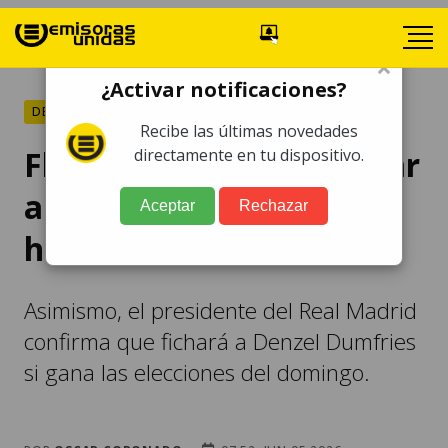
×
¿Activar notificaciones?
DEPORTES
Recibe las últimas novedades
Florentino promete llevar
directamente en tu dispositivo.
al fichaje más caro de la
Aceptar
Rechazar
historia del Real Madrid
Asimismo, el presidente del Real Madrid
confirma que fichará a Denzel Dumfries
si gana las elecciones del domingo.