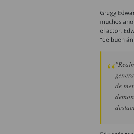
Gregg Edwar
muchos años
el actor. Ed
"de buen áni
"Realm
genera
de men
demoni
destac