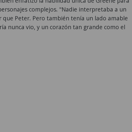
bién enfatizó la habilidad única de Greene para
personajes complejos. "Nadie interpretaba a un
r que Peter. Pero también tenía un lado amable
ía nunca vio, y un corazón tan grande como el