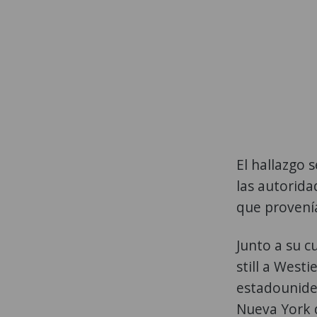
El hallazgo 
las autorid
que provenía
Junto a su c
still a Westi
estadouniden
Nueva York 