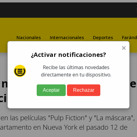
Nacionales
Internacionales
Deportes
Faránd
×
¿Activar notificaciones?
Recibe las últimas novedades
directamente en tu dispositivo.
 muerte de Peter Greene
Aceptar
Rechazar
cidental
en las películas "Pulp Fiction" y "La máscara",
apartamento en Nueva York el pasado 12 de