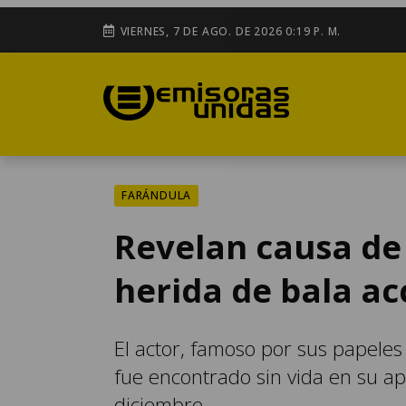
VIERNES, 7 DE AGO. DE 2026 0:19 P. M.
FARÁNDULA
Revelan causa de
herida de bala ac
El actor, famoso por sus papeles 
fue encontrado sin vida en su 
diciembre.