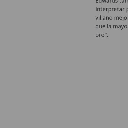
Edwards tam
interpretar 
villano mejo
que la mayor
oro".