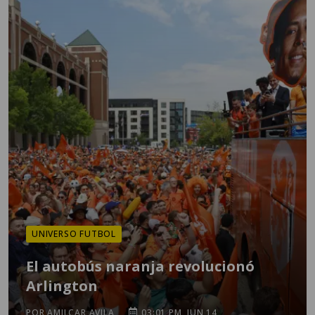
UNIVERSO FUTBOL
El autobús naranja revolucionó
Arlington
POR AMILCAR AVILA
03:01 PM, JUN 14